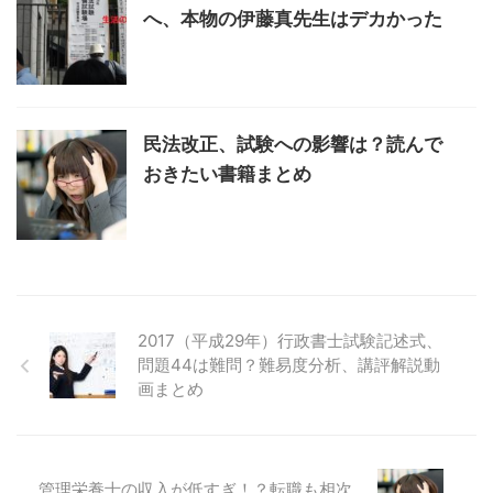
へ、本物の伊藤真先生はデカかった
民法改正、試験への影響は？読んで
おきたい書籍まとめ
2017（平成29年）行政書士試験記述式、
問題44は難問？難易度分析、講評解説動
画まとめ
管理栄養士の収入が低すぎ！？転職も相次