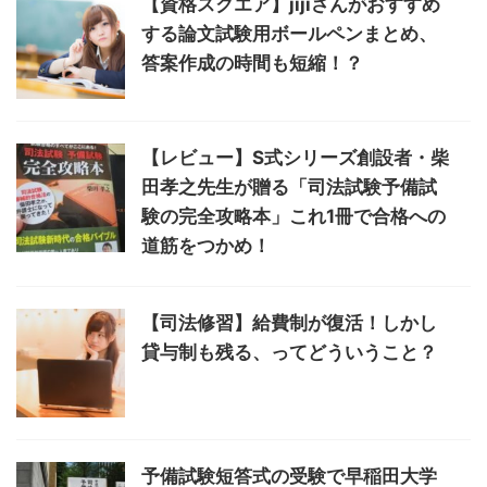
【資格スクエア】jijiさんがおすすめ
する論文試験用ボールペンまとめ、
答案作成の時間も短縮！？
【レビュー】S式シリーズ創設者・柴
田孝之先生が贈る「司法試験予備試
験の完全攻略本」これ1冊で合格への
道筋をつかめ！
【司法修習】給費制が復活！しかし
貸与制も残る、ってどういうこと？
予備試験短答式の受験で早稲田大学