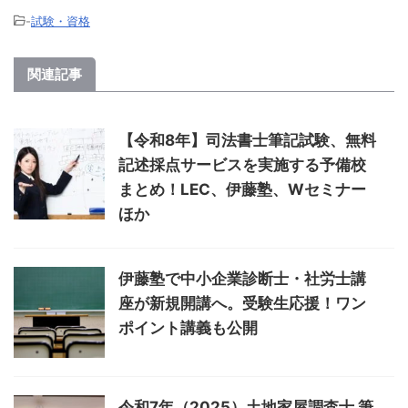
-
試験・資格
関連記事
【令和8年】司法書士筆記試験、無料
記述採点サービスを実施する予備校
まとめ！LEC、伊藤塾、Wセミナー
ほか
伊藤塾で中小企業診断士・社労士講
座が新規開講へ。受験生応援！ワン
ポイント講義も公開
令和7年（2025）土地家屋調査士 筆