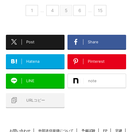
1
…
4
5
6
…
15
Post
Share
Hatena
Pinterest
LINE
note
URLコピー
お問い合わせ
外部送信規律について
予備試験
FP
宅建