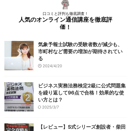
口コミと評判も徹底調査！
人気のオンライン通信講座を徹底評
価！
気象予報士試験の受験者数が減少も、
市町村など需要の増加が期待されてい
る
2024/4/20
ビジネス実務法務検定2級に公式問題集
を繰り返して96点で合格！効果的な使
い方とは？
2025/3/7
【レビュー】S式シリーズ創設者・柴田