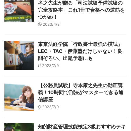
孝之先生が贈る「司法試験予備試験の
完全攻略本」これ1冊で合格への道筋を
つかめ！
2023/4/3
東京法経学院「行政書士最強の模試」
LEC・TAC・伊藤塾だけじゃない！良
問ぞろい、出題予想にも
2023/7/9
【公務員試験】寺本康之先生の動画講
義！10時間で刑法がマスターできる通
信講座
2023/7/9
知的財産管理技能検定3級おすすめテキ