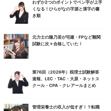
わずか2つのポイントでペン字が上手
くなる！ひらがなの字源と漢字の書
き順
元力士の隆乃若が宅建・FPなど難関
試験に次々合格していた！
第76回（2026年）税理士試験解答
速報、LEC・TAC・大原・ネットス
クール・CPA・クレアールまとめ
管理栄養士の収入が低すぎ！？転職