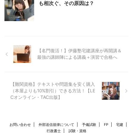
も相次ぐ、その原因は？
【名門復活！】伊藤塾宅建講座が再開講＆
最強の講師陣による講義＋演習で合格へ
【難関資格】テキストや問題集を安く購入
（本屋よりも10%割引）できる方法！【LE
Cオンライン・TAC出版】
お問い合わせ
外部送信規律について
予備試験
FP
宅建
行政書士
試験・資格